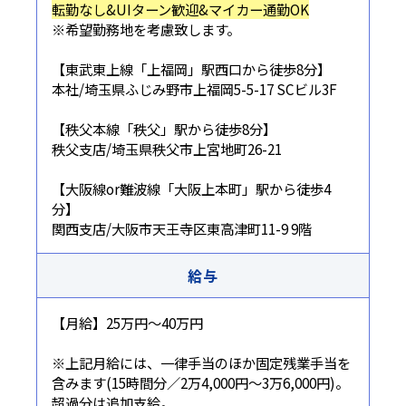
転勤なし&UIターン歓迎&マイカー通勤OK
※希望勤務地を考慮致します。
【東武東上線「上福岡」駅西口から徒歩8分】
本社/埼玉県ふじみ野市上福岡5-5-17 SCビル3F
【秩父本線「秩父」駅から徒歩8分】
秩父支店/埼玉県秩父市上宮地町26-21
【大阪線or難波線「大阪上本町」駅から徒歩4
分】
関西支店/大阪市天王寺区東高津町11-9 9階
給与
【月給】25万円～40万円
※上記月給には、一律手当のほか固定残業手当を
含みます(15時間分／2万4,000円～3万6,000円)。
超過分は追加支給。