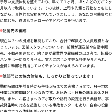
手厚い支援体制を整えており、早くて１ヶ月、ほとんどの方が２ヶ
月以内で取得しています。その後は、上司や先輩と行動をともにし
ながら、具体的な実務を学んでいきましょう。あなたの習熟度など
に応じた、適切なフォローやアドバイスを行います。
配属先の編成
現在は３つの拠点を展開しており、合計で60数名の人員規模とな
っています。営業スタッフについては、前職が運送業や自動車販
売、不動産関連など、約７割が異業界や異職種の出身者で、転職の
ハンデは一切ありません。実力に応じた平等な評価が与えられ、
全員に幹部を目指していくチャンスが与えられています。
他部門との協力体制も、しっかりと整っています！
勤務時間は午前９時から午後５時までの実働７時間で、月平均の
残業は20時間ほどと少なめです。お休みは土日祝の基本週休２日
制。また、お客さまへのアポ取りや訪問の設定を行う業務部、事
故発生時の対応を担当している事故センターもあり、自身の役割
に専念できる体制も整っています。