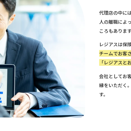
代理店の中に
人の離職によ
ころもありま
レジアスは保
チームでお客
「レジアスと
会社としてお
縁をいただく
す。