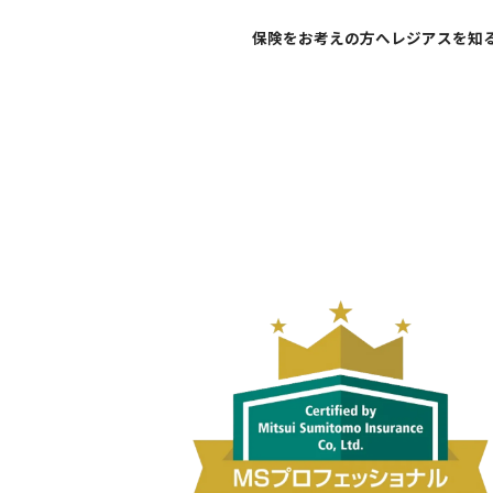
保険をお考えの方へ
レジアスを知
不屈不撓の精神で
ご家族の安心と未来
代表挨拶
個人のお客さま
社会への貢献を
企業経営のリスク低
企業理念
法人のお客さま
ネットで申し込みま
ネットで保険
皆様からいただく
お客様の声