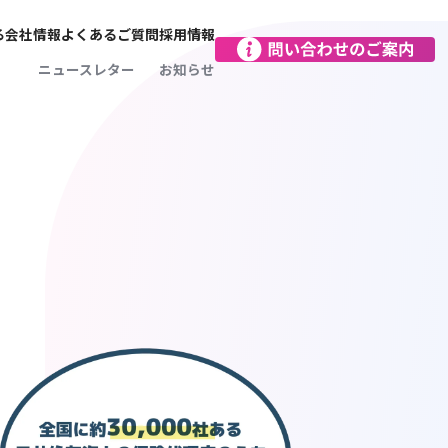
る
会社情報
よくあるご質問
採用情報
会社概要
ニュースレター
お知らせ
をつくる
お客さま本位がモットー
SDGsに向けた取り組み
向け保険
レジアスの文化
レジアスインパクト沿革
営業拠点
減に
保険のプロフェッショナル
向け保険
レジアスの人
で完結！
レジアスってどんな保険会社？
データで見るレジアス