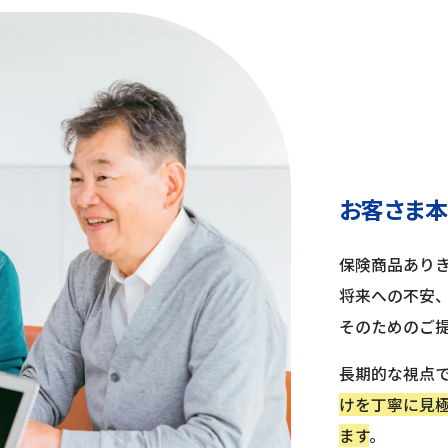
お客さま
保険商品あり
将来への不安
そのためのご
長期的な視点
けを丁寧に見
ます
。