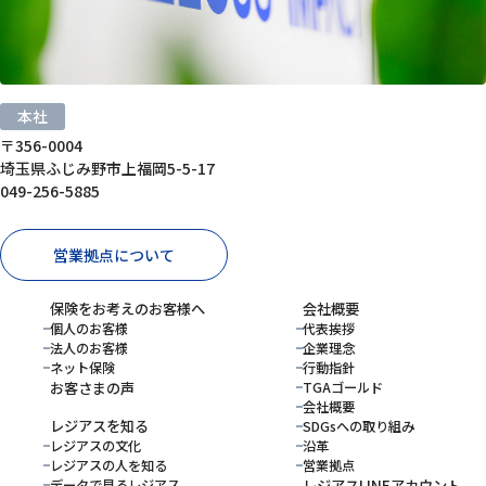
本社
〒356-0004
埼玉県ふじみ野市上福岡5-5-17
049-256-5885
営業拠点について
保険をお考えのお客様へ
会社概要
個人のお客様
代表挨拶
法人のお客様
企業理念
ネット保険
行動指針
お客さまの声
TGAゴールド
会社概要
レジアスを知る
SDGsへの取り組み
レジアスの文化
沿革
レジアスの人を知る
営業拠点
データで見るレジアス
レジアスLINEアカウント