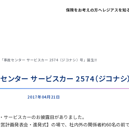
保険をお考えの方へ
レジアスを知
不屈不撓の精神で
ご家族の安心と未来
代表挨拶
個人のお客さま
社会への貢献を
企業経営のリスク低
企業理念
法人のお客さま
「事故センター サービスカー 2574（ジコナシ）号」誕生!!
ネットで申し込みま
ネットで保険
ンター サービスカー 2574（ジコナシ）
皆様からいただく
お客様の声
2017年04月21日
ー・サービスカーのお披露目がありました。
経営計画発表会・進発式】の場で、社内外の関係者約60名の前