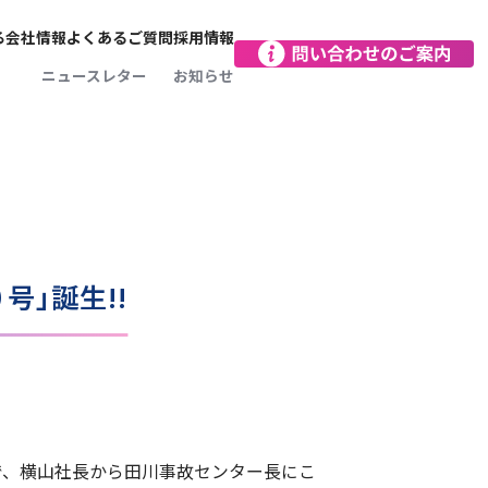
る
会社情報
よくあるご質問
採用情報
会社概要
ニュースレター
お知らせ
をつくる
お客さま本位がモットー
SDGsに向けた取り組み
向け保険
レジアスの文化
レジアスインパクト沿革
営業拠点
減に
保険のプロフェッショナル
向け保険
レジアスの人
で完結！
レジアスってどんな保険会社？
データで見るレジアス
号」誕生!!
で、横山社長から田川事故センター長にこ