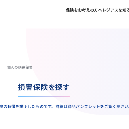
保険をお考えの方へ
レジアスを知
不屈不撓の精神で
ご家族の安心と未来
代表挨拶
個人のお客さま
社会への貢献を
企業経営のリスク低
企業理念
法人のお客さま
ネットで申し込みま
ネットで保険
個人の損害保険
皆様からいただく
損害保険を探す
お客様の声
険の特徴を説明したものです。詳細は商品パンフレットをご覧ください