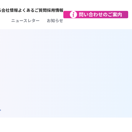
る
会社情報
よくあるご質問
採用情報
会社概要
ニュースレター
お知らせ
をつくる
お客さま本位がモットー
SDGsに向けた取り組み
向け保険
レジアスの文化
レジアスインパクト沿革
営業拠点
減に
保険のプロフェッショナル
向け保険
レジアスの人
で完結！
レジアスってどんな保険会社？
データで見るレジアス
。