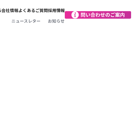
る
会社情報
よくあるご質問
採用情報
会社概要
ニュースレター
お知らせ
をつくる
お客さま本位がモットー
SDGsに向けた取り組み
向け保険
レジアスの文化
レジアスインパクト沿革
営業拠点
減に
保険のプロフェッショナル
向け保険
レジアスの人
で完結！
レジアスってどんな保険会社？
データで見るレジアス