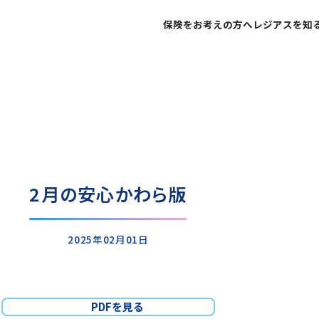
保険をお考えの方へ
レジアスを知
不屈不撓の精神で
ご家族の安心と未来
代表挨拶
個人のお客さま
社会への貢献を
企業経営のリスク低
企業理念
法人のお客さま
ネットで申し込みま
ネットで保険
2月の安心かわら版
皆様からいただく
お客様の声
2025年02月01日
PDFを見る