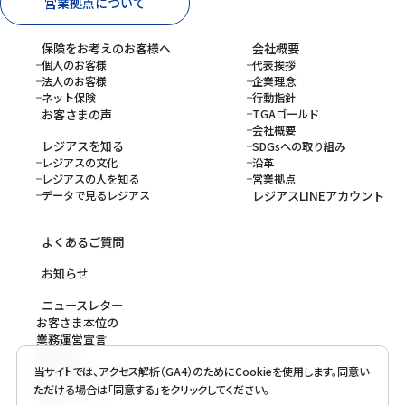
営業拠点について
保険をお考えのお客様へ
会社概要
個人のお客様
代表挨拶
法人のお客様
企業理念
ネット保険
行動指針
お客さまの声
TGAゴールド
会社概要
レジアスを知る
SDGsへの取り組み
レジアスの文化
沿革
レジアスの人を知る
営業拠点
データで見るレジアス
レジアスLINEアカウント
よくあるご質問
お知らせ
ニュースレター
お客さま本位の
業務運営宣言
勧誘方針
当サイトでは、アクセス解析（GA4）のためにCookieを使用します。同意い
個人情報保護に関する
ただける場合は「同意する」をクリックしてください。
基本方針