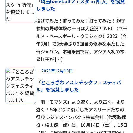
『埼玉baseballフェスタ in 所沢』を協賛
しました
投げてみた！捕ってみた！打ってみた！ 親子
参加の野球体験の一日は大盛況！ WBC（ワー
ルド・ベースボール・クラシック）2023（今
年3月）で3大会ぶり3回目の優勝を果たした
侍ジャパン。本場米国では、アジア人初の本
塁打王が […]
2023年12月18日
『ところざわアスレチックフェスティバ
ル』を協賛しました
「雨ニモマケズ」より速く、より高く、より
遠く！ 5年ぶりに復活したアスリートたちの
祭典 レジアスインパクト株式会社（代表取締
役・横山健一郎）は、10月14日（土）、15日
（日）に早稲田大学所沢キャンパスで開催さ