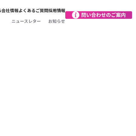
る
会社情報
よくあるご質問
採用情報
会社概要
ニュースレター
お知らせ
をつくる
お客さま本位がモットー
SDGsに向けた取り組み
向け保険
レジアスの文化
レジアスインパクト沿革
営業拠点
減に
保険のプロフェッショナル
向け保険
レジアスの人
で完結！
レジアスってどんな保険会社？
データで見るレジアス