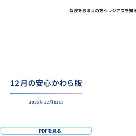
保険をお考えの方へ
レジアスを知
不屈不撓の精神で
ご家族の安心と未来
代表挨拶
個人のお客さま
社会への貢献を
企業経営のリスク低
企業理念
法人のお客さま
ネットで申し込みま
ネットで保険
12月の安心かわら版
皆様からいただく
お客様の声
2025年12月01日
PDFを見る